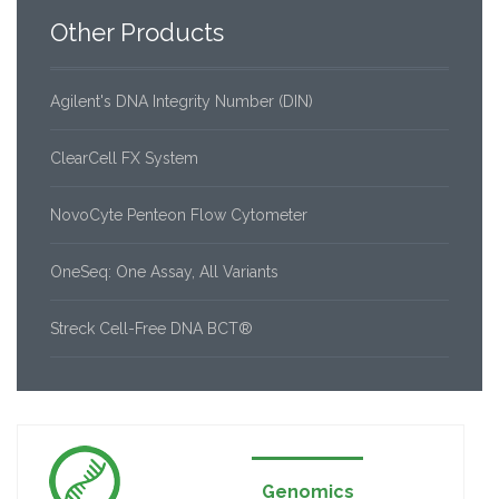
Other
Products
Agilent's DNA Integrity Number (DIN)
ClearCell FX System
NovoCyte Penteon Flow Cytometer
OneSeq: One Assay, All Variants
Streck Cell-Free DNA BCT®
Genomics